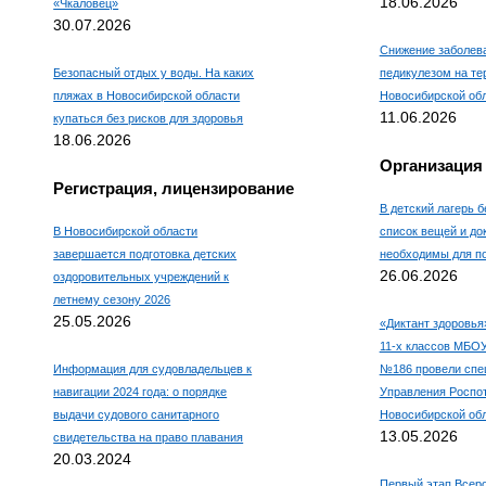
18.06.2026
«Чкаловец»
30.07.2026
Снижение заболев
Безопасный отдых у воды. На каких
педикулезом на те
пляжах в Новосибирской области
Новосибирской об
11.06.2026
купаться без рисков для здоровья
18.06.2026
Организация
Регистрация, лицензирование
В детский лагерь б
В Новосибирской области
список вещей и до
завершается подготовка детских
необходимы для по
26.06.2026
оздоровительных учреждений к
летнему сезону 2026
25.05.2026
«Диктант здоровья
11-х классов МБО
Информация для судовладельцев к
№186 провели спе
навигации 2024 года: о порядке
Управления Роспо
выдачи судового санитарного
Новосибирской об
13.05.2026
свидетельства на право плавания
20.03.2024
Первый этап Всеро