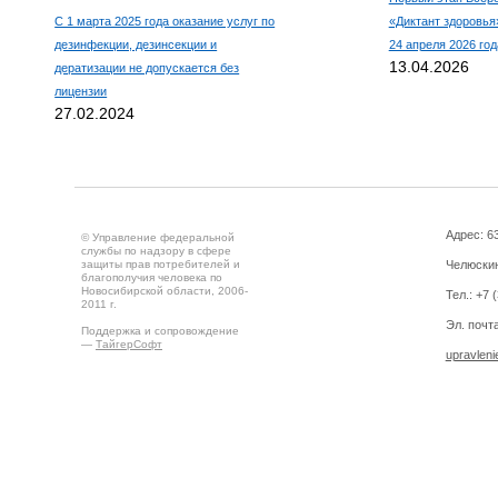
С 1 марта 2025 года оказание услуг по
«Диктант здоровья»
дезинфекции, дезинсекции и
24 апреля 2026 год
13.04.2026
дератизации не допускается без
лицензии
27.02.2024
Адрес: 63
© Управление федеральной
службы по надзору в сфере
защиты прав потребителей и
Челюскин
благополучия человека по
Новосибирской области, 2006-
Тел.: +7 
2011 г.
Эл. почта
Поддержка и сопровождение
—
ТайгерСофт
upravlen
Создано на
Drupal