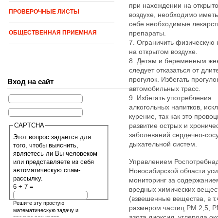
при нахождении на открыт
ПРОВЕРОЧНЫЕ ЛИСТЫ
воздухе, необходимо иметь
себе необходимые лекарс
ОБЩЕСТВЕННАЯ ПРИЕМНАЯ
препараты.
7. Ограничить физическую 
на открытом воздухе.
8. Детям и беременным ж
следует отказаться от дли
прогулок. Избегать прогуло
Вход на сайт
автомобильных трасс.
9. Избегать употребления
алкогольных напитков, иск
курение, так как это прово
CAPTCHA
развитие острых и хрониче
заболеваний сердечно-сос
Этот вопрос задается для
дыхательной систем.
того, чтобы выяснить,
являетесь ли Вы человеком
Управлением Роспотребнад
или представляете из себя
автоматическую спам-
Новосибирской области ус
рассылку.
мониторинг за содержание
6 + 7 =
вредных химических вещес
(взвешенные вещества, в т.ч
Решите эту простую
размером частиц РМ 2,5, Р
математическую задачу и
азота диоксид, углерода ок
введите результат.