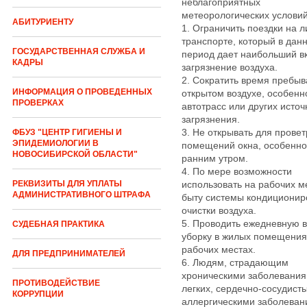
неблагоприятных
метеорологических условий
АБИТУРИЕНТУ
1. Ограничить поездки на 
транспорте, который в дан
ГОСУДАРСТВЕННАЯ СЛУЖБА И
период дает наибольший в
КАДРЫ
загрязнение воздуха.
2. Сократить время пребыв
ИНФОРМАЦИЯ О ПРОВЕДЕННЫХ
открытом воздухе, особенн
ПРОВЕРКАХ
автотрасс или других источ
загрязнения.
3. Не открывать для прове
ФБУЗ "ЦЕНТР ГИГИЕНЫ И
ЭПИДЕМИОЛОГИИ В
помещений окна, особенно
НОВОСИБИРСКОЙ ОБЛАСТИ"
ранним утром.
4. По мере возможности
РЕКВИЗИТЫ ДЛЯ УПЛАТЫ
использовать на рабочих ме
АДМИНИСТРАТИВНОГО ШТРАФА
быту системы кондиционир
очистки воздуха.
5. Проводить ежедневную 
СУДЕБНАЯ ПРАКТИКА
уборку в жилых помещения
рабочих местах.
ДЛЯ ПРЕДПРИНИМАТЕЛЕЙ
6. Людям, страдающим
хроническими заболевани
ПРОТИВОДЕЙСТВИЕ
легких, сердечно-сосудист
КОРРУПЦИИ
аллергическими заболеван