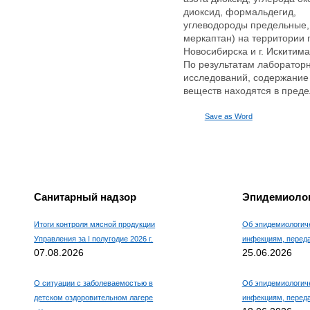
Например, для 1+3, введите
диоксид, формальдегид,
4.
углеводороды предельные,
меркаптан) на территории г
Новосибирска и г. Искитима
По результатам лаборатор
исследований, содержание
веществ находятся в преде
Save as Word
Санитарный надзор
Эпидемиолог
Итоги контроля мясной продукции
Об эпидемиологиче
Управления за I полугодие 2026 г.
инфекциям, пере
07.08.2026
25.06.2026
О ситуации с заболеваемостью в
Об эпидемиологиче
детском оздоровительном лагере
инфекциям, пере