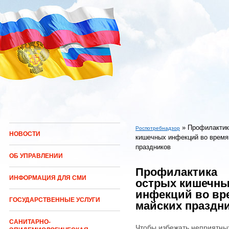
Перейти к основному содержанию
»
Профилактик
Роспотребнадзор
НОВОСТИ
кишечных инфекций во время
Вы здесь
праздников
ОБ УПРАВЛЕНИИ
Профилактика
ИНФОРМАЦИЯ ДЛЯ СМИ
острых кишечн
инфекций во вр
ГОСУДАРСТВЕННЫЕ УСЛУГИ
майских праздн
САНИТАРНО-
Чтобы избежать неприятны