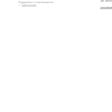
Эл. почта
Поддержка и сопровождение
—
ТайгерСофт
upravlen
Создано на
Drupal