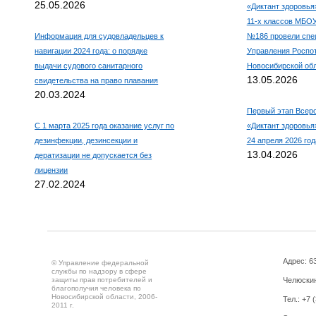
25.05.2026
«Диктант здоровья
11-х классов МБО
Информация для судовладельцев к
№186 провели спе
навигации 2024 года: о порядке
Управления Роспо
выдачи судового санитарного
Новосибирской об
13.05.2026
свидетельства на право плавания
20.03.2024
Первый этап Всеро
С 1 марта 2025 года оказание услуг по
«Диктант здоровья»
дезинфекции, дезинсекции и
24 апреля 2026 год
13.04.2026
дератизации не допускается без
лицензии
27.02.2024
Адрес: 63
© Управление федеральной
службы по надзору в сфере
защиты прав потребителей и
Челюскин
благополучия человека по
Новосибирской области, 2006-
Тел.: +7 
2011 г.