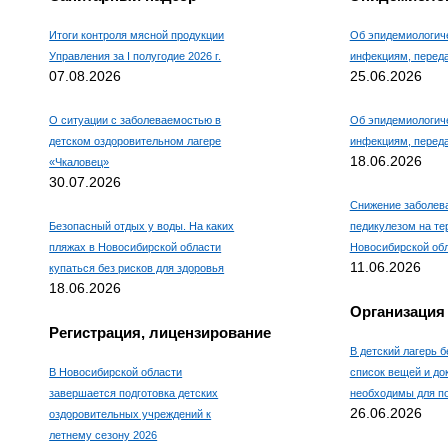
Итоги контроля мясной продукции
Об эпидемиологиче
Управления за I полугодие 2026 г.
инфекциям, пере
07.08.2026
25.06.2026
О ситуации с заболеваемостью в
Об эпидемиологиче
детском оздоровительном лагере
инфекциям, пере
18.06.2026
«Чкаловец»
30.07.2026
Снижение заболев
Безопасный отдых у воды. На каких
педикулезом на те
пляжах в Новосибирской области
Новосибирской об
11.06.2026
купаться без рисков для здоровья
18.06.2026
Организация
Регистрация, лицензирование
В детский лагерь б
В Новосибирской области
список вещей и до
завершается подготовка детских
необходимы для по
26.06.2026
оздоровительных учреждений к
летнему сезону 2026