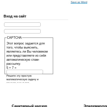
Save as Word
Вход на сайт
CAPTCHA
Этот вопрос задается для
того, чтобы выяснить,
являетесь ли Вы человеком
или представляете из себя
автоматическую спам-
рассылку.
5 + 7 =
Решите эту простую
математическую задачу и
введите результат.
Например, для 1+3, введите
4.
Санитарный надзор
Эпидемиолог