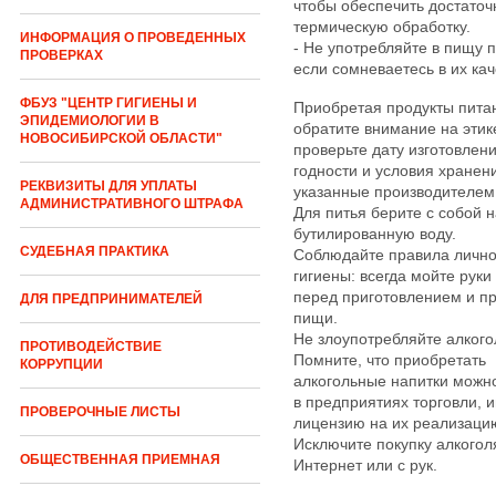
чтобы обеспечить достато
термическую обработку.
ИНФОРМАЦИЯ О ПРОВЕДЕННЫХ
- Не употребляйте в пищу 
ПРОВЕРКАХ
если сомневаетесь в их кач
ФБУЗ "ЦЕНТР ГИГИЕНЫ И
Приобретая продукты пита
ЭПИДЕМИОЛОГИИ В
обратите внимание на этике
НОВОСИБИРСКОЙ ОБЛАСТИ"
проверьте дату изготовлени
годности и условия хранен
РЕКВИЗИТЫ ДЛЯ УПЛАТЫ
указанные производителем
АДМИНИСТРАТИВНОГО ШТРАФА
Для питья берите с собой н
бутилированную воду.
СУДЕБНАЯ ПРАКТИКА
Соблюдайте правила личн
гигиены: всегда мойте рук
перед приготовлением и п
ДЛЯ ПРЕДПРИНИМАТЕЛЕЙ
пищи.
Не злоупотребляйте алкого
ПРОТИВОДЕЙСТВИЕ
Помните, что приобретать
КОРРУПЦИИ
алкогольные напитки можно
в предприятиях торговли,
ПРОВЕРОЧНЫЕ ЛИСТЫ
лицензию на их реализаци
Исключите покупку алкогол
ОБЩЕСТВЕННАЯ ПРИЕМНАЯ
Интернет или с рук.