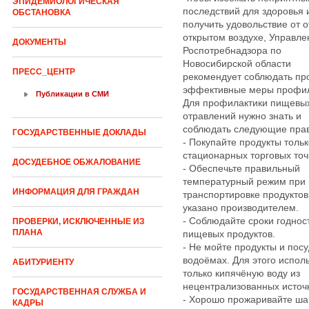
ЭПИДЕМИОЛОГИЧЕСКАЯ
последствий для здоровья 
ОБСТАНОВКА
получить удовольствие от 
открытом воздухе, Управле
ДОКУМЕНТЫ
Роспотребнадзора по
Новосибирской области
ПРЕСС_ЦЕНТР
рекомендует соблюдать пр
эффективные меры профил
Публикации в СМИ
Для профилактики пищевы
отравлений нужно знать и
соблюдать следующие пра
ГОСУДАРСТВЕННЫЕ ДОКЛАДЫ
- Покупайте продукты тольк
стационарных торговых точ
ДОСУДЕБНОЕ ОБЖАЛОВАНИЕ
- Обеспечьте правильный
температурный режим при
ИНФОРМАЦИЯ ДЛЯ ГРАЖДАН
транспортировке продуктов,
указано производителем.
- Соблюдайте сроки годнос
ПРОВЕРКИ, ИСКЛЮЧЕННЫЕ ИЗ
ПЛАНА
пищевых продуктов.
- Не мойте продукты и посу
водоёмах. Для этого испол
АБИТУРИЕНТУ
только кипячёную воду из
нецентрализованных источ
ГОСУДАРСТВЕННАЯ СЛУЖБА И
- Хорошо прожаривайте ша
КАДРЫ