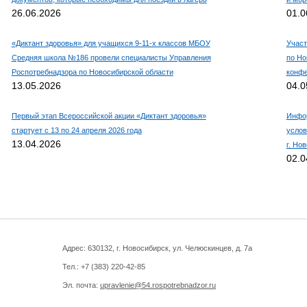
26.06.2026
01.0
«Диктант здоровья» для учащихся 9-11-х классов МБОУ
Участ
Средняя школа №186 провели специалисты Управления
по Но
Роспотребнадзора по Новосибирской области
конф
13.05.2026
04.0
Первый этап Всероссийской акции «Диктант здоровья»
Инфор
стартует с 13 по 24 апреля 2026 года
услов
13.04.2026
г. Но
02.0
Адрес: 630132, г. Новосибирск, ул. Челюскинцев, д. 7а
Тел.: +7 (383)
220-42-85
Эл. почта:
upravlenie@54.rospotrebnadzor.ru