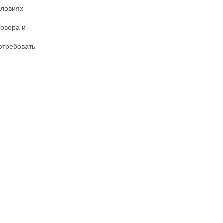
словиях
говора и
отребовать