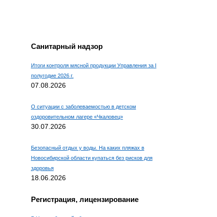
Например, для 1+3, введите
4.
Санитарный надзор
Итоги контроля мясной продукции Управления за I
полугодие 2026 г.
07.08.2026
О ситуации с заболеваемостью в детском
оздоровительном лагере «Чкаловец»
30.07.2026
Безопасный отдых у воды. На каких пляжах в
Новосибирской области купаться без рисков для
здоровья
18.06.2026
Регистрация, лицензирование