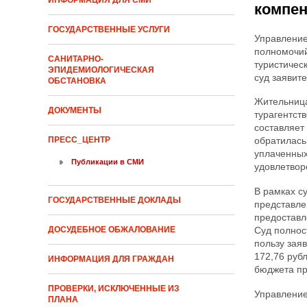
ИНФОРМАЦИЯ ДЛЯ СМИ
компе
ГОСУДАРСТВЕННЫЕ УСЛУГИ
Управление
полномочий
САНИТАРНО-
туристичес
ЭПИДЕМИОЛОГИЧЕСКАЯ
суд заявит
ОБСТАНОВКА
Жительница
ДОКУМЕНТЫ
турагентств
составляет
ПРЕСС_ЦЕНТР
обратилась
уплаченных
Публикации в СМИ
удовлетвор
В рамках с
ГОСУДАРСТВЕННЫЕ ДОКЛАДЫ
представле
предоставл
ДОСУДЕБНОЕ ОБЖАЛОВАНИЕ
Суд полнос
пользу зая
172,76 руб
ИНФОРМАЦИЯ ДЛЯ ГРАЖДАН
бюджета пр
ПРОВЕРКИ, ИСКЛЮЧЕННЫЕ ИЗ
Управление
ПЛАНА