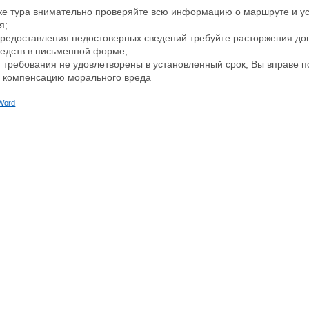
пке тура внимательно проверяйте всю информацию о маршруте и у
я;
 предоставления недостоверных сведений требуйте расторжения до
редств в письменной форме;
и требования не удовлетворены в установленный срок, Вы вправе п
и компенсацию морального вреда
Word