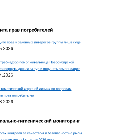
ита прав потребителей
ите прав и законных интересов группы лиц в суде
5.2026
требнадзор помог жительнице Новосибирской
ти вернуть деньги за тур и получить компенсацию
4.2026
 тематической «горячей линии» по вопросам
ы прав потребителей
3.2026
иально-гигиенический мониторинг
огах контроля за качеством и безопасностью рыбы
епродуктов за I квартал 2026 года