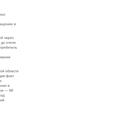
ных
ращению в
ей через
 до отеля
отребитель
ование
ой области
див факт
е.
ании в
ере — 88
ход
ей.