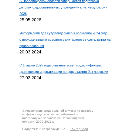
В Новосибирской области завершается подготовка
детских оздоровительных учреждений к летнему сезону
2026
25.05.2026
Информация для судовладельцев к навигации 2024 года:
о порядке выдачи судового санитарного свидетельства на
право плавания
20.03.2024
С 1 марта 2025 года оказание услуг по дезинфекции,
дезинсекции и дератизации не допускается без лицензии
27.02.2024
© Управление федеральной службы по надзору
в сфере защиты прав потребителей и
благополучия человека по Новосибирской
области, 2006-2011 г.
Поддержка и сопровождение —
ТайгерСофт