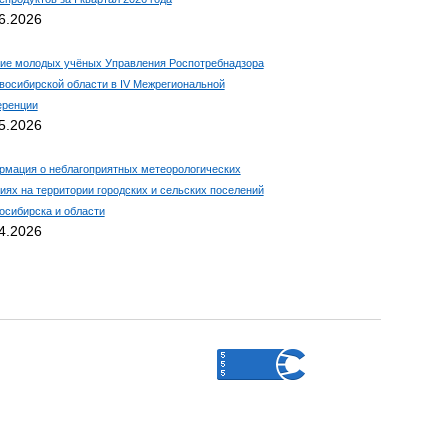
6.2026
ие молодых учёных Управления Роспотребнадзора
восибирской области в IV Межрегиональной
еренции
5.2026
мация о неблагоприятных метеорологических
иях на территории городских и сельских поселений
восибирска и области
4.2026