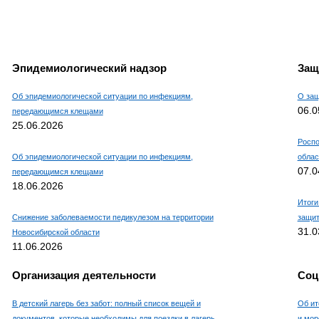
Эпидемиологический надзор
Защ
Об эпидемиологической ситуации по инфекциям,
О защ
06.0
передающимся клещами
25.06.2026
Роспо
Об эпидемиологической ситуации по инфекциям,
облас
07.0
передающимся клещами
18.06.2026
Итоги
Снижение заболеваемости педикулезом на территории
защит
31.0
Новосибирской области
11.06.2026
Организация деятельности
Соц
В детский лагерь без забот: полный список вещей и
Об ит
документов, которые необходимы для поездки в лагерь
и мор