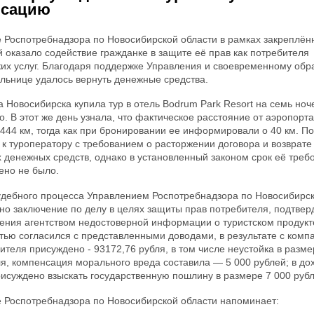
нсацию
 Роспотребнадзора по Новосибирской области в рамках закреплён
 оказало содействие гражданке в защите её прав как потребителя
ких услуг. Благодаря поддержке Управления и своевременному об
ельнице удалось вернуть денежные средства.
 Новосибирска купила тур в отель Bodrum Park Resort на семь ноч
о. В этот же день узнала, что фактическое расстояние от аэропорта
 444 км, тогда как при бронировании ее информировали о 40 км. П
 к туроператору с требованием о расторжении договора и возврате
 денежных средств, однако в установленный законом срок её треб
ено не было.
удебного процесса Управлением Роспотребнадзора по Новосибирск
но заключение по делу в целях защиты прав потребителя, подтвер
ения агентством недостоверной информации о туристском продукт
тью согласился с представленными доводами, в результате с комп
вителя присуждено - 93172,76 рубля, в том числе неустойка в разм
ля, компенсация морального вреда составила — 5 000 рублей; в до
исуждено взыскать государственную пошлину в размере 7 000 рубл
 Роспотребнадзора по Новосибирской области напоминает: