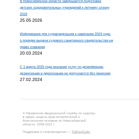
В Новосибирской области завершается подготовка
детских оздоровительных учреждений к летнему сезону
2026
25.05.2026
Информация для судовладельцев к навигации 2024 года:
о порядке выдачи судового санитарного свидетельства на
право плавания
20.03.2024
С 1 марта 2025 года оказание услуг по дезинфекции,
дезинсекции и дератизации не допускается без лицензии
27.02.2024
© Управление федеральной службы по надзору
в сфере защиты прав потребителей и
благополучия человека по Новосибирской
области, 2006-2011 г.
Поддержка и сопровождение —
ТайгерСофт