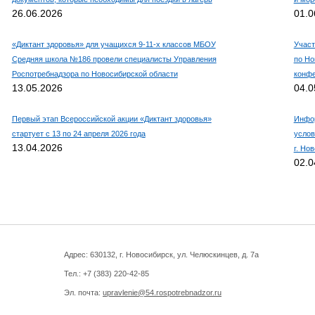
26.06.2026
01.0
«Диктант здоровья» для учащихся 9-11-х классов МБОУ
Участ
Средняя школа №186 провели специалисты Управления
по Но
Роспотребнадзора по Новосибирской области
конф
13.05.2026
04.0
Первый этап Всероссийской акции «Диктант здоровья»
Инфор
стартует с 13 по 24 апреля 2026 года
услов
13.04.2026
г. Но
02.0
Адрес: 630132, г. Новосибирск, ул. Челюскинцев, д. 7а
Тел.: +7 (383)
220-42-85
Эл. почта:
upravlenie@54.rospotrebnadzor.ru