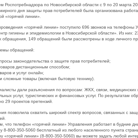
м Роспотребнадзора по Новосибирской области с 9 по 20 марта 20
мирного дня защиты прав потребителей была организована работа
ой «горячей линии».
проведения «горячей линии» поступило 696 звонков на телефоны 
нтр гигиены и эпидемиологии в Новосибирской области». Из них: 2
 обращения, 149 обращений были рассмотрены в ходе личного п
темы обращений:
просы законодательства о защите прав потребителей;
товаров дистанционным способом;
варов и услуг онлайн;
ки сложные товары (включая бытовую технику).
иалисты дали разъяснения по вопросам: ЖКХ, связи, медицинских 
льных услуг, туристических и финансовых услуг. По результатам о
но 29 проектов претензий.
ния позволила охватить широкий спектр вопросов, связанных с защ
ей.
, что телефон «горячей линии» Управления работает в будние дни
у 8-800-350-5060 бесплатный из любого населенного пункта стран
у «горячей линии» (8-800-350-5060) вы можете задать любой инт