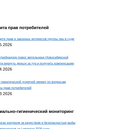
ита прав потребителей
ите прав и законных интересов группы лиц в суде
5.2026
требнадзор помог жительнице Новосибирской
ти вернуть деньги за тур и получить компенсацию
4.2026
 тематической «горячей линии» по вопросам
ы прав потребителей
3.2026
иально-гигиенический мониторинг
огах контроля за качеством и безопасностью рыбы
епродуктов за I квартал 2026 года