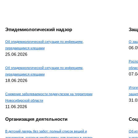
Эпидемиологический надзор
Защ
Об эпидемиологической ситуации по инфекциям,
О защ
06.0
передающимся клещами
25.06.2026
Роспо
Об эпидемиологической ситуации по инфекциям,
облас
07.0
передающимся клещами
18.06.2026
Итоги
Снижение заболеваемости педикулезом на территории
защит
31.0
Новосибирской области
11.06.2026
Организация деятельности
Соц
В детский лагерь без забот: полный список вещей и
Об ит
документов, которые необходимы для поездки в лагерь
и мор