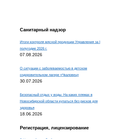
Например, для 1+3, введите
4.
Санитарный надзор
Итоги контроля мясной продукции Управления за I
полугодие 2026 г.
07.08.2026
О ситуации с заболеваемостью в детском
оздоровительном лагере «Чкаловец»
30.07.2026
Безопасный отдых у воды. На каких пляжах в
Новосибирской области купаться без рисков для
здоровья
18.06.2026
Регистрация, лицензирование