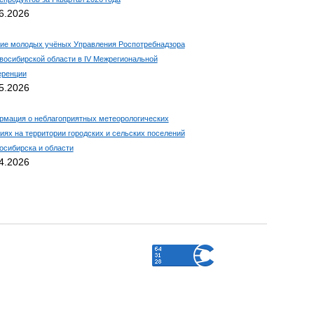
6.2026
ие молодых учёных Управления Роспотребнадзора
восибирской области в IV Межрегиональной
еренции
5.2026
мация о неблагоприятных метеорологических
иях на территории городских и сельских поселений
восибирска и области
4.2026