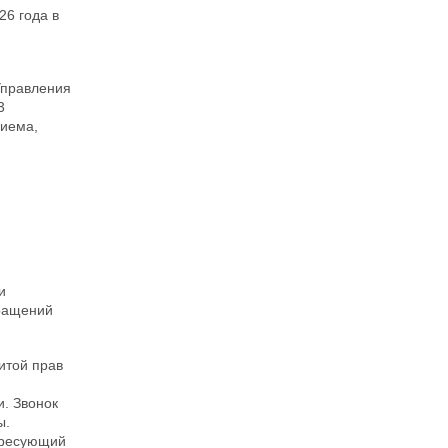
26 года в
Управления
3
риема,
и
бращений
итой прав
. Звонок
ы.
ересующий